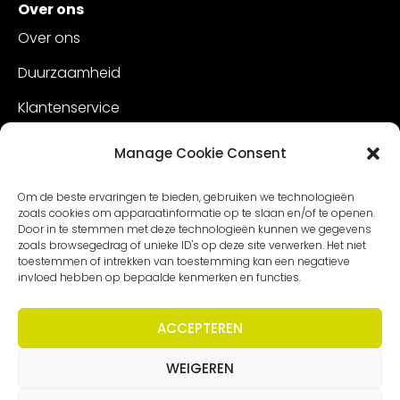
Over ons
Over ons
Duurzaamheid
Klantenservice
Vacatures
Manage Cookie Consent
Contact
Om de beste ervaringen te bieden, gebruiken we technologieën
zoals cookies om apparaatinformatie op te slaan en/of te openen.
Door in te stemmen met deze technologieën kunnen we gegevens
zoals browsegedrag of unieke ID's op deze site verwerken. Het niet
toestemmen of intrekken van toestemming kan een negatieve
invloed hebben op bepaalde kenmerken en functies.
ACCEPTEREN
WEIGEREN
Copyright – Worldmeetings |
Disclaimer
|