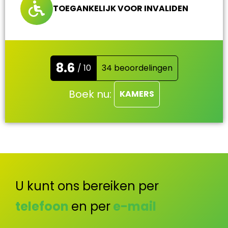
TOEGANKELIJK VOOR INVALIDEN
8.6
/ 10
34 beoordelingen
Boek nu:
KAMERS
U kunt ons bereiken per
telefoon
en per
e-mail