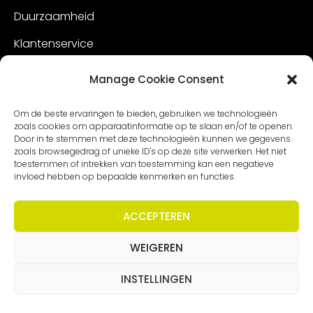
Duurzaamheid
Klantenservice
Vacatures
Manage Cookie Consent
Contact
Om de beste ervaringen te bieden, gebruiken we technologieën
zoals cookies om apparaatinformatie op te slaan en/of te openen.
Door in te stemmen met deze technologieën kunnen we gegevens
zoals browsegedrag of unieke ID's op deze site verwerken. Het niet
toestemmen of intrekken van toestemming kan een negatieve
invloed hebben op bepaalde kenmerken en functies.
ACCEPTEREN
WEIGEREN
Copyright – Worldmeetings |
Disclaimer
|
Voorwaarden
|
Privacy statement
INSTELLINGEN