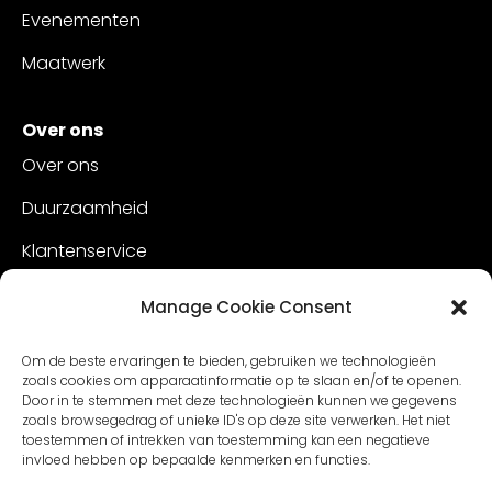
Evenementen
Maatwerk
Over ons
Over ons
Duurzaamheid
Klantenservice
Vacatures
Manage Cookie Consent
Contact
Om de beste ervaringen te bieden, gebruiken we technologieën
zoals cookies om apparaatinformatie op te slaan en/of te openen.
Door in te stemmen met deze technologieën kunnen we gegevens
zoals browsegedrag of unieke ID's op deze site verwerken. Het niet
toestemmen of intrekken van toestemming kan een negatieve
invloed hebben op bepaalde kenmerken en functies.