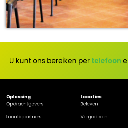
U kunt ons bereiken per
telefoon
e
Oplossing
Locaties
Opdrachtgevers
Beleven
Locatiepartners
Vergaderen