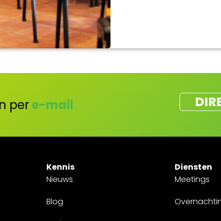
DIR
n per
e-mail
Kennis
Diensten
Nieuws
Meetings
Blog
Overnachti