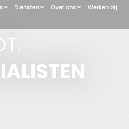
s
Diensten
Over ons
Werken bij
T.
IALISTEN