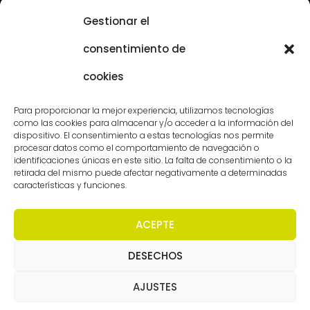
Sostenibilidad
Gestionar el
Atención al cliente
consentimiento de
Vacantes
cookies
Póngase en contacto con
Para proporcionar la mejor experiencia, utilizamos tecnologías
como las cookies para almacenar y/o acceder a la información del
dispositivo. El consentimiento a estas tecnologías nos permite
procesar datos como el comportamiento de navegación o
identificaciones únicas en este sitio. La falta de consentimiento o la
retirada del mismo puede afectar negativamente a determinadas
características y funciones.
ACEPTE
DESECHOS
Derechos de autor - Worldmeetings |
Descargo de
responsabilidad
|
Condiciones
|
Declaración de
confidencialidad
AJUSTES