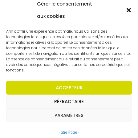
Gérer le consentement
Service à la clientèle
aux cookies
Postes vacants
Contact
Afin d'offrir une expérience optimale, nous utilisons des
technologies telles que les cookies pour stocker et/ou accéder aux
informations relatives à l'appareil. Le consentement à ces
technologies nous permet de traiter des données telles que le
comportement de navigation ou les identifiants uniques sur ce site.
L'absence de consentement ou le retrait du consentement peut
avoir des conséquences négatives sur certaines caractéristiques et
fonctions.
ACCEPTEUR
RÉFRACTAIRE
Copyright - Worldmeetings |
Clause de non-
responsabilité
|
Conditions
|
Déclaration de
confidentialité
PARAMÈTRES
{titre}
{titre}