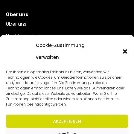
Über uns
Über uns
Nachhaltigkeit
Cookie-Zustimmung
Kundenbetreuung
verwalten
Offene Stellen
Kontakt
Um Ihnen ein optimales Erlebnis zu bieten, verwenden wir
Technologien wie Cookies, um Geräteinformationen zu speichern
und/oder darauf zuzugreifen. Die Zustimmung zu diesen
Technologien ermöglicht es uns, Daten wie das Surfverhalten oder
eindeutige IDs auf dieser Website zu verarbeiten. Wenn Sie Ihre
Zustimmung nicht erteilen oder widerrufen, können bestimmte
Funktionen beeinträchtigt werden.
AKZEPTIEREN