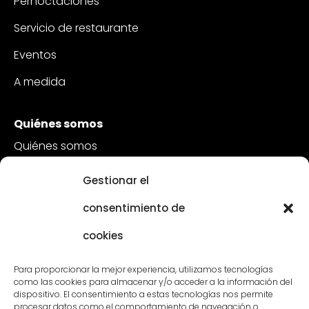
Pernoctaciones
Servicio de restaurante
Eventos
A medida
Quiénes somos
Quiénes somos
Sostenibilidad
Gestionar el
Atención al cliente
consentimiento de
Vacantes
cookies
Póngase en contacto con
Para proporcionar la mejor experiencia, utilizamos tecnologías
como las cookies para almacenar y/o acceder a la información del
dispositivo. El consentimiento a estas tecnologías nos permite
procesar datos como el comportamiento de navegación o