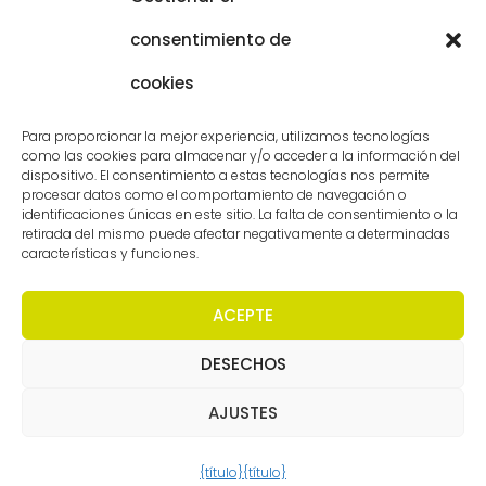
Atención al cliente
consentimiento de
Vacantes
cookies
Póngase en contacto con
Para proporcionar la mejor experiencia, utilizamos tecnologías
como las cookies para almacenar y/o acceder a la información del
dispositivo. El consentimiento a estas tecnologías nos permite
procesar datos como el comportamiento de navegación o
identificaciones únicas en este sitio. La falta de consentimiento o la
retirada del mismo puede afectar negativamente a determinadas
características y funciones.
ACEPTE
DESECHOS
Derechos de autor - Worldmeetings |
Descargo de
responsabilidad
|
Condiciones
|
Declaración de
confidencialidad
AJUSTES
{título}
{título}