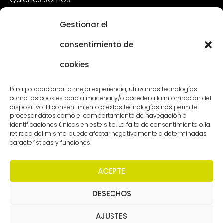
Sostenibilidad
Gestionar el
Atención al cliente
consentimiento de
Vacantes
cookies
Póngase en contacto con
Para proporcionar la mejor experiencia, utilizamos tecnologías
como las cookies para almacenar y/o acceder a la información del
dispositivo. El consentimiento a estas tecnologías nos permite
procesar datos como el comportamiento de navegación o
identificaciones únicas en este sitio. La falta de consentimiento o la
retirada del mismo puede afectar negativamente a determinadas
características y funciones.
ACEPTE
DESECHOS
Derechos de autor - Worldmeetings |
Descargo de
responsabilidad
|
Condiciones
|
Declaración de
confidencialidad
AJUSTES