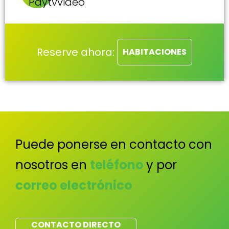
Reserve ahora:
HABITACIONES
Puede ponerse en contacto con
nosotros en
teléfono
y por
correo electrónico
CONTACTO DIRECTO