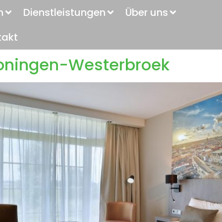
n
Dienstleistungen
Über uns
takt
roningen-Westerbroek