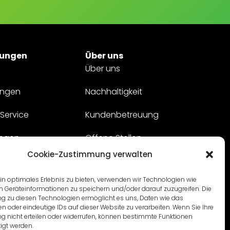
tungen
Über uns
Über uns
ungen
Nachhaltigkeit
Service
Kundenbetreuung
ungen
Offene Stellen
Cookie-Zustimmung verwalten
idert
Kontakt
n optimales Erlebnis zu bieten, verwenden wir Technologien wie
m Geräteinformationen zu speichern und/oder darauf zuzugreifen. Die
 zu diesen Technologien ermöglicht es uns, Daten wie das
en oder eindeutige IDs auf dieser Website zu verarbeiten. Wenn Sie Ihre
 nicht erteilen oder widerrufen, können bestimmte Funktionen
igt werden.