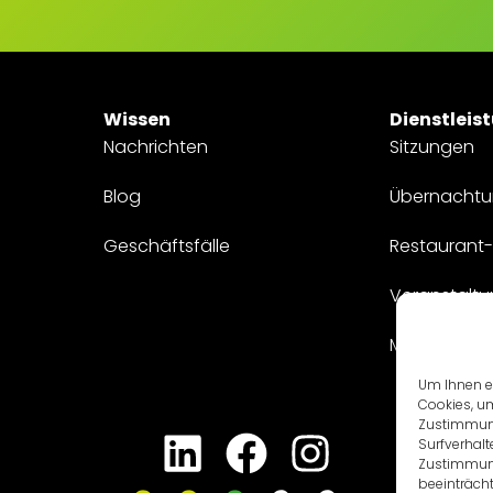
Wissen
Dienstleis
Nachrichten
Sitzungen
Blog
Übernacht
Geschäftsfälle
Restaurant-
Veranstalt
Maßgeschne
Um Ihnen ei
Cookies, u
Zustimmung
Surfverhalt
Zustimmung
beeinträcht