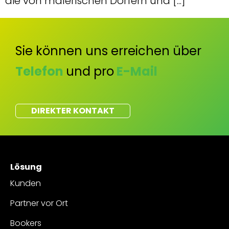
die von malerischen Dörfern und [...]
Sie können uns erreichen über
Telefon
und pro
E-Mail
DIREKTER KONTAKT
Lösung
Kunden
Partner vor Ort
Bookers