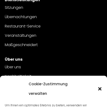
Sitzungen
Übernachtungen
Restaurant-Service
Veranstaltungen
Maßgeschneidert
Über uns
Über uns
Nachhaltigkeit
Cookie-Zustimmung
Kundenbetreuung
verwalten
Offene Stellen
Kontakt
Um Ihnen ein optimales Erlebnis zu bieten, verwenden wir