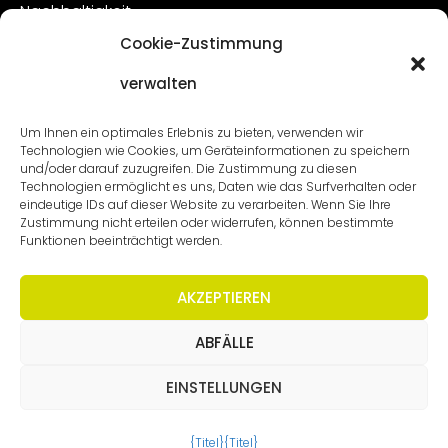
Nachhaltigkeit
Cookie-Zustimmung
Kundenbetreuung
verwalten
Offene Stellen
Kontakt
Um Ihnen ein optimales Erlebnis zu bieten, verwenden wir
Technologien wie Cookies, um Geräteinformationen zu speichern
und/oder darauf zuzugreifen. Die Zustimmung zu diesen
Technologien ermöglicht es uns, Daten wie das Surfverhalten oder
eindeutige IDs auf dieser Website zu verarbeiten. Wenn Sie Ihre
Zustimmung nicht erteilen oder widerrufen, können bestimmte
Funktionen beeinträchtigt werden.
AKZEPTIEREN
ABFÄLLE
Urheberrecht - Worldmeetings |
Haftungsausschluss
|
Bedingungen
|
Erklärung zum Datenschutz
EINSTELLUNGEN
{Titel}
{Titel}