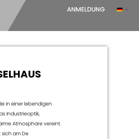
ANMELDUNG
SELHAUS
 in einer lebendigen
s Industrieoptik,
warme Atmosphäre vereint.
t sich am De