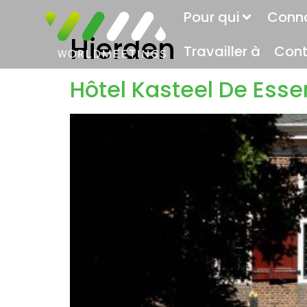
Pour qui
Conn
Hierden
Travailler à
Cont
Hôtel Kasteel De Ess