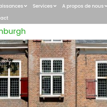
aissances
Services
A propos de nous
act
enburgh