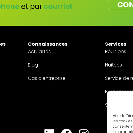
CON
phone
et par
courriel
tes
Connaissances
Services
Actualités
Réunions
Blog
Nuitées
Cas d'entreprise
Service de 
Evénement
Sur mesure
Afin d'offr
les cookies
consenteme
le comporte