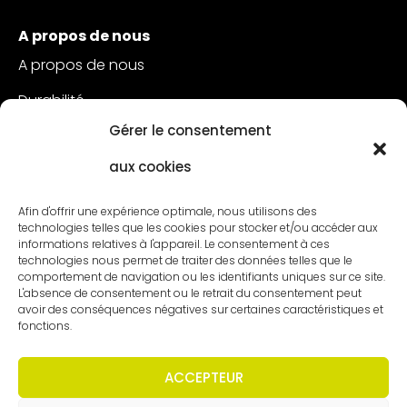
A propos de nous
A propos de nous
Durabilité
Gérer le consentement
Service à la clientèle
aux cookies
Postes vacants
Contact
Afin d'offrir une expérience optimale, nous utilisons des
technologies telles que les cookies pour stocker et/ou accéder aux
informations relatives à l'appareil. Le consentement à ces
technologies nous permet de traiter des données telles que le
comportement de navigation ou les identifiants uniques sur ce site.
L'absence de consentement ou le retrait du consentement peut
avoir des conséquences négatives sur certaines caractéristiques et
fonctions.
ACCEPTEUR