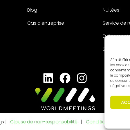
Blog
Nuitées
Cas d'entreprise
Service de 
Evénement
Sur mesure
Afin d'offr
les cookies
consenteme
le comporte
de consent
négatives s
ACC
gs |
Clause de non-responsabilité
|
Conditions
|
Décl