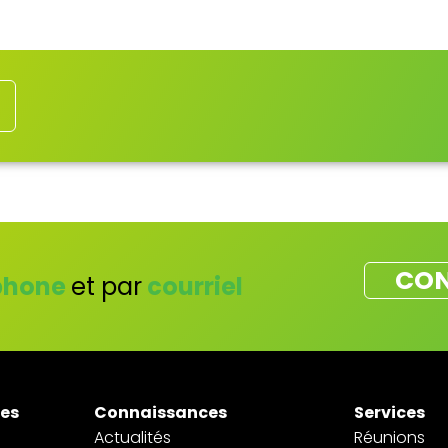
CON
phone
et par
courriel
tes
Connaissances
Services
Actualités
Réunions