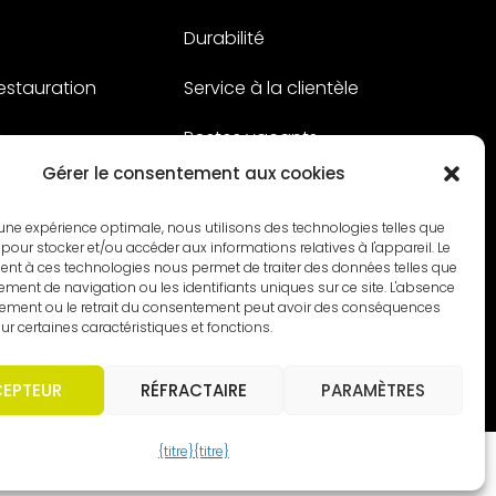
Durabilité
restauration
Service à la clientèle
s
Postes vacants
Gérer le consentement aux cookies
Contact
ir une expérience optimale, nous utilisons des technologies telles que
 pour stocker et/ou accéder aux informations relatives à l'appareil. Le
nt à ces technologies nous permet de traiter des données telles que
ment de navigation ou les identifiants uniques sur ce site. L'absence
ement ou le retrait du consentement peut avoir des conséquences
ur certaines caractéristiques et fonctions.
EPTEUR
RÉFRACTAIRE
PARAMÈTRES
{titre}
{titre}
aration de confidentialité