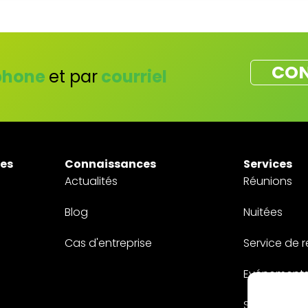
CON
phone
et par
courriel
tes
Connaissances
Services
Actualités
Réunions
Blog
Nuitées
Cas d'entreprise
Service de 
Evénement
Sur mesure