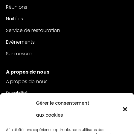
Réunions
Nuitées
Service de restauration
Evénements
Sur mesure
A propos de nous
A propos de nous
Durabilité
Gérer le consentement
Service à la clientèle
aux cookies
Postes vacants
Contact
Afin d'offrir une expérience optimale, nous utilisons des