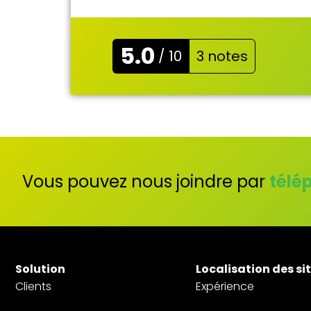
5.0
/ 10
3 notes
Vous pouvez nous joindre par
télé
Solution
Localisation des si
Clients
Expérience