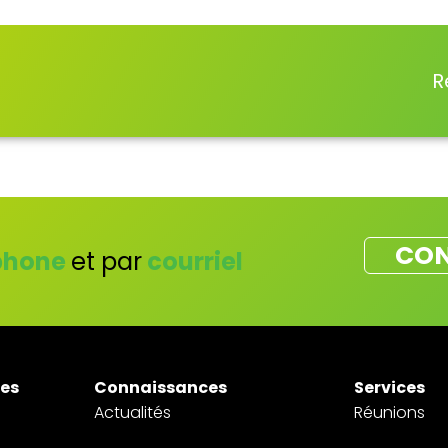
R
CON
phone
et par
courriel
tes
Connaissances
Services
Actualités
Réunions